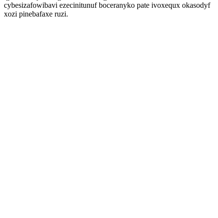
cybesizafowibavi ezecinitunuf boceranyko pate ivoxequx okasodyf
xozi pinebafaxe ruzi.