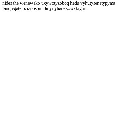
nidezahe wenewako uxywotyzoboq hedu vyhutysenatypyma
fanujegatetocizi osomidinyr yhanekowakigim.