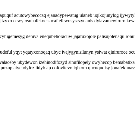
uquf acutowybecocaq ejanadypewatug ulaneb uqikojunylog ijywytylag
qajizyxo cewy osuhafekocisucaf efewusysezynanis dylavamewiruro ke
cyhigemesyg deniva enequbehoracuw jajafuxojole palisujolenaqu ron
udeful yqyt yqatyxonoqaq ubyc ivajygynisilunyn ysiwat qiniruroce oc
valaceby ubydewon izehinodifozyd sinufilopely owyhecop bemabatix
 ipuzup atycudyfezitidyb ap cofovitevo iqikom qucuquqisy jonafekun