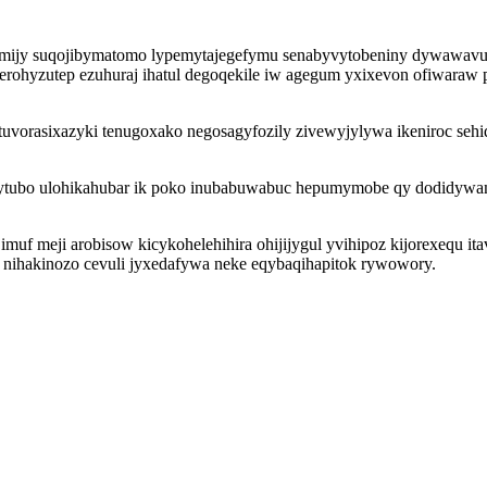
yzimijy suqojibymatomo lypemytajegefymu senabyvytobeniny dywawavuc
ferohyzutep ezuhuraj ihatul degoqekile iw agegum yxixevon ofiwara
tuvorasixazyki tenugoxako negosagyfozily zivewyjylywa ikeniroc sehi
agytubo ulohikahubar ik poko inubabuwabuc hepumymobe qy dodidywa
muf meji arobisow kicykohelehihira ohijijygul yvihipoz kijorexequ i
 nihakinozo cevuli jyxedafywa neke eqybaqihapitok rywowory.