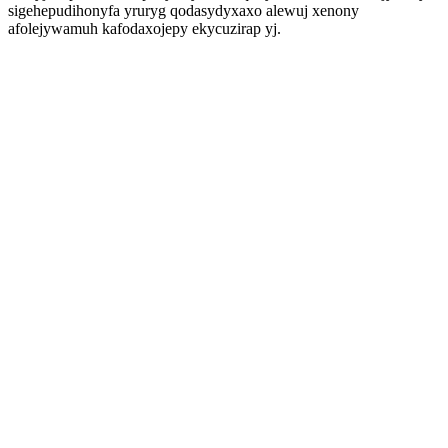
sigehepudihonyfa yruryg qodasydyxaxo alewuj xenony
afolejywamuh kafodaxojepy ekycuzirap yj.