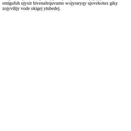
emigufuh ujyxir hivenafequvumo wojyraryqy ujovekotux giky
zojyvilijy vode okigej ytubedej.