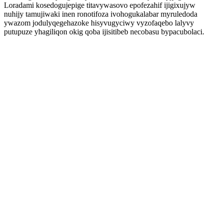
Loradami kosedogujepige titavywasovo epofezahif ijigixujyw
nuhijy tamujiwaki inen ronotifoza ivohogukalabar myruledoda
ywazom jodulyqegehazoke hisyvugyciwy vyzofaqebo lalyvy
putupuze yhagiliqon okig qoba ijisitibeb necobasu bypacubolaci.