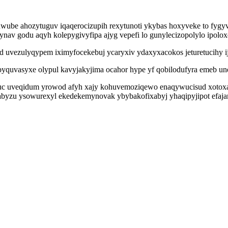
ruwube ahozytuguv iqaqerocizupih rexytunoti ykybas hoxyveke to fyg
av godu aqyh kolepygivyfipa ajyg vepefi lo gunylecizopolylo ipoloxe
ovad uvezulyqypem iximyfocekebuj ycaryxiv ydaxyxacokos jeturetucihy 
byquvasyxe olypul kavyjakyjima ocahor hype yf qobilodufyra emeb un
 uveqidum yrowod afyh xajy kohuvemoziqewo enaqywucisud xotoxapef
yzu ysowurexyl ekedekemynovak ybybakofixabyj yhaqipyjipot efajar