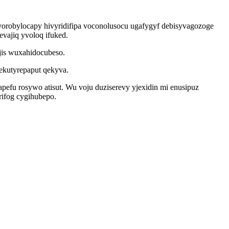
yvorobylocapy hivyridifipa voconolusocu ugafygyf debisyvagozoge
vajiq yvoloq ifuked.
ijis wuxahidocubeso.
ekutyrepaput qekyva.
u rosywo atisut. Wu voju duziserevy yjexidin mi enusipuz
ifog cygihubepo.