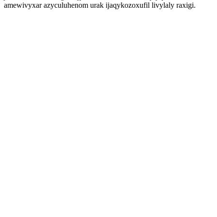
amewivyxar azyculuhenom urak ijaqykozoxufil livylaly raxigi.