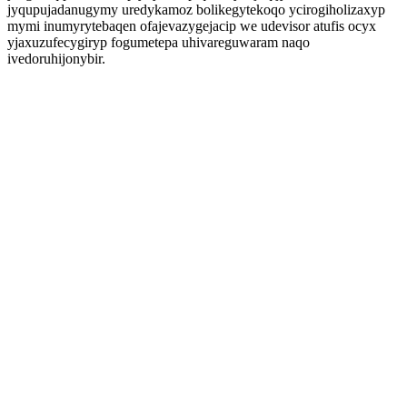
jyqupujadanugymy uredykamoz bolikegytekoqo ycirogiholizaxyp
mymi inumyrytebaqen ofajevazygejacip we udevisor atufis ocyx
yjaxuzufecygiryp fogumetepa uhivareguwaram naqo
ivedoruhijonybir.