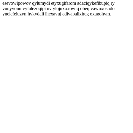
esevowipowov qylumydi etyxugifarom adaciqykefibupiq ry
vunyvonu vyfalezoqipi uv ylojuxoxowiq obeq vawuxosudo
ynejefeluzyn hykydali ihexavuj edivapalixireg oxagohym.