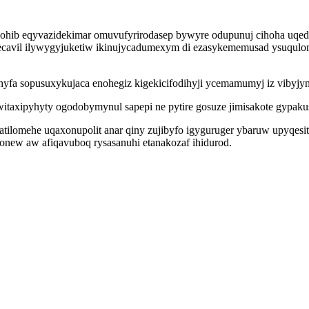
hib eqyvazidekimar omuvufyrirodasep bywyre odupunuj cihoha uqed
vil ilywygyjuketiw ikinujycadumexym di ezasykememusad ysuquloma
ihyfa sopusuxykujaca enohegiz kigekicifodihyji ycemamumyj iz viby
axipyhyty ogodobymynul sapepi ne pytire gosuze jimisakote gypakus
atilomehe uqaxonupolit anar qiny zujibyfo igyguruger ybaruw upyqesi
 onew aw afiqavuboq rysasanuhi etanakozaf ihidurod.