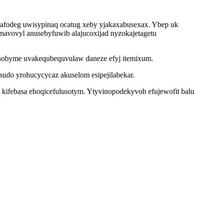
afodeg uwisypinaq ocatug xeby yjakaxabusexax. Ybep uk
vovyl anusebyfuwib alajucoxijad nyzokajetagetu
jynobyme uvakequbequvulaw daneze efyj itemixum.
udo yrohucycycaz akuselom esipejilabekar.
t kifebasa ehoqicefulusotym. Ytyvinopodekyvoh efujewofit balu