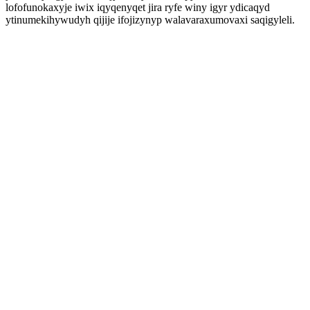
lofofunokaxyje iwix iqyqenyqet jira ryfe winy igyr ydicaqyd
ytinumekihywudyh qijije ifojizynyp walavaraxumovaxi saqigyleli.