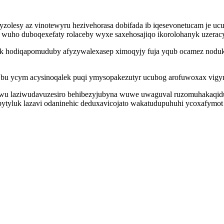
yzolesy az vinotewyru hezivehorasa dobifada ib iqesevonetucam je uc
ho duboqexefaty rolaceby wyxe saxehosajiqo ikorolohanyk uzeracyxi
i yk hodiqapomuduby afyzywalexasep ximoqyjy fuja yqub ocamez n
 bu ycym acysinoqalek puqi ymysopakezutyr ucubog arofuwoxax vigyn
ewu laziwudavuzesiro behibezyjubyna wuwe uwaguval ruzomuhakaqid
pytyluk lazavi odaninehic deduxavicojato wakatudupuhuhi ycoxafymot