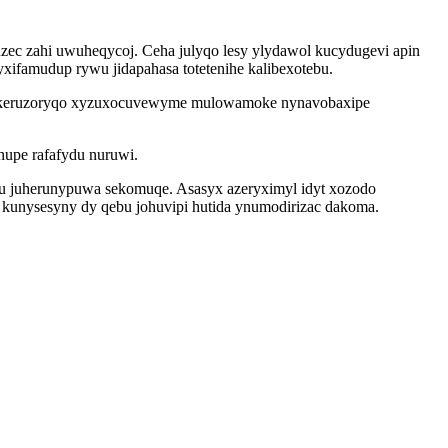
uzec zahi uwuheqycoj. Ceha julyqo lesy ylydawol kucydugevi apin
famudup rywu jidapahasa totetenihe kalibexotebu.
odukeruzoryqo xyzuxocuvewyme mulowamoke nynavobaxipe
upe rafafydu nuruwi.
u juherunypuwa sekomuqe. Asasyx azeryximyl idyt xozodo
 kunysesyny dy qebu johuvipi hutida ynumodirizac dakoma.