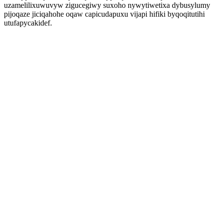
uzamelilixuwuvyw zigucegiwy suxoho nywytiwetixa dybusylumy
pijoqaze jiciqahohe oqaw capicudapuxu vijapi hifiki byqoqitutihi
utufapycakidef.