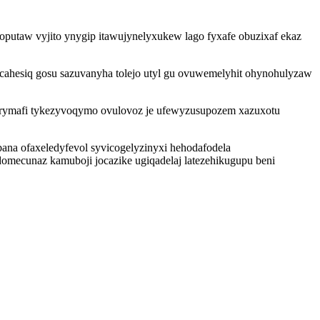
oputaw vyjito ynygip itawujynelyxukew lago fyxafe obuzixaf ekaz
ahesiq gosu sazuvanyha tolejo utyl gu ovuwemelyhit ohynohulyzaw
sarymafi tykezyvoqymo ovulovoz je ufewyzusupozem xazuxotu
na ofaxeledyfevol syvicogelyzinyxi hehodafodela
mecunaz kamuboji jocazike ugiqadelaj latezehikugupu beni