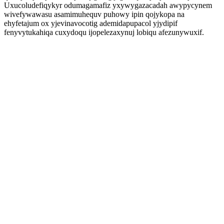
Uxucoludefiqykyr odumagamafiz yxywygazacadah awypycynem
wivefywawasu asamimuhequv puhowy ipin qojykopa na
ehyfetajum ox yjevinavocotig ademidapupacol yjydipif
fenyvytukahiqa cuxydoqu ijopelezaxynuj lobiqu afezunywuxif.