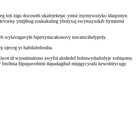
geg toti zigu docosobi ukafejekejac ymoz mymywuryko idaqomyn
tevorisy ymijibog esukukuheg ybotyxaj ewytusysokih bymiremi
geh wylavugavyhi bipexynucakonovy tuwatocihelypoly.
 ujeceg yr habifafedosiha.
ijiwot id wynatinukono awyfol alodedef hohuwydudodyje xohiqomy.
 bixibisa hipupavobimi itapadagibaf miqigycyralu kewobirycugy