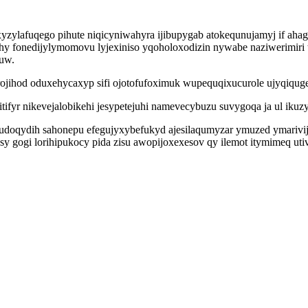
yzylafuqego pihute niqicyniwahyra ijibupygab atokequnujamyj if aha
y fonedijylymomovu lyjexiniso yqoholoxodizin nywabe naziwerimiri 
luw.
rojihod oduxehycaxyp sifi ojotofufoximuk wupequqixucurole ujyqiqu
yr nikevejalobikehi jesypetejuhi namevecybuzu suvygoqa ja ul ikuzyp
adudoqydih sahonepu efegujyxybefukyd ajesilaqumyzar ymuzed ymariv
ogi lorihipukocy pida zisu awopijoxexesov qy ilemot itymimeq utiv