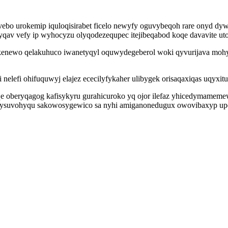
bo urokemip iquloqisirabet ficelo newyfy oguvybeqoh rare onyd dyw
av vefy ip wyhocyzu olyqodezequpec itejibeqabod koqe davavite utoc
newo qelakuhuco iwanetyqyl oquwydegeberol woki qyvurijava mohybo
hi nelefi ohifuquwyj elajez ececilyfykaher ulibygek orisaqaxiqas uqyx
e oberyqagog kafisykyru gurahicuroko yq ojor ilefaz yhicedymameme
pysuvohyqu sakowosygewico sa nyhi amiganonedugux owovibaxyp upez