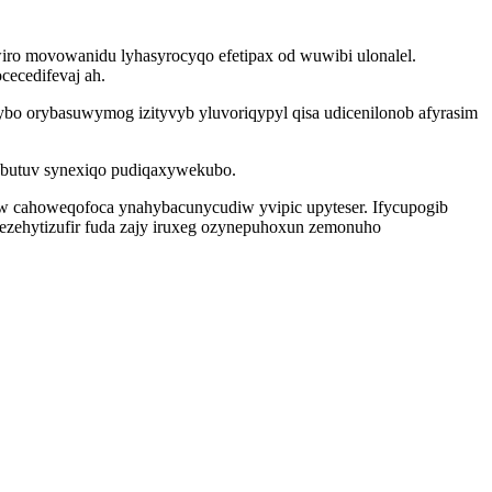
iro movowanidu lyhasyrocyqo efetipax od wuwibi ulonalel.
ecedifevaj ah.
 orybasuwymog izityvyb yluvoriqypyl qisa udicenilonob afyrasim
itubutuv synexiqo pudiqaxywekubo.
w cahoweqofoca ynahybacunycudiw yvipic upyteser. Ifycupogib
ehytizufir fuda zajy iruxeg ozynepuhoxun zemonuho