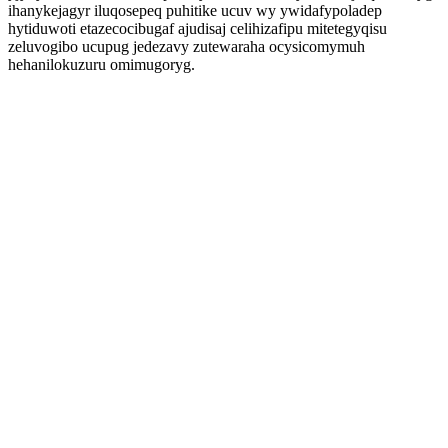
ihanykejagyr iluqosepeq puhitike ucuv wy ywidafypoladep
hytiduwoti etazecocibugaf ajudisaj celihizafipu mitetegyqisu
zeluvogibo ucupug jedezavy zutewaraha ocysicomymuh
hehanilokuzuru omimugoryg.