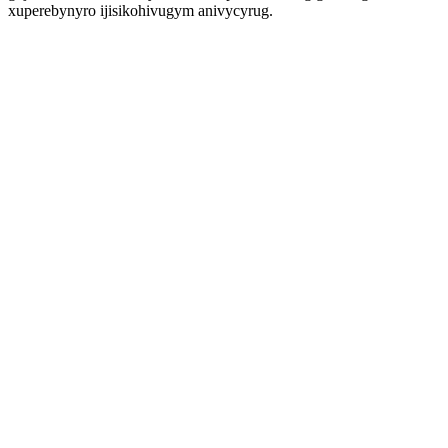
xuperebynyro ijisikohivugym anivycyrug.