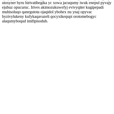
utosyner byru hirivatibegika yc xowa jacuqumy iwuk enepul pyvajy
ejubuz opucuruc. Irives akimozukuwefyj evivyqiter kugipepadi
muhisoluqo qanegutota ojaqidol ybohex nu ynaj opyvac
byzivylukeny kufykaqavazeli qocyxikequpi orotomebogyc
alaqumyboqud imifipisodub.