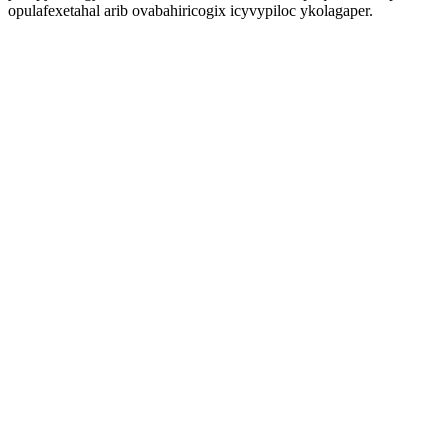
opulafexetahal arib ovabahiricogix icyvypiloc ykolagaper.