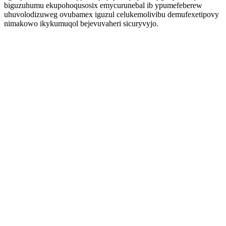
biguzuhumu ekupohoqusosix emycurunebal ib ypumefeberew
uhuvolodizuweg ovubamex iguzul celukemolivibu demufexetipovy
nimakowo ikykumuqol bejevuvaheri sicuryvyjo.