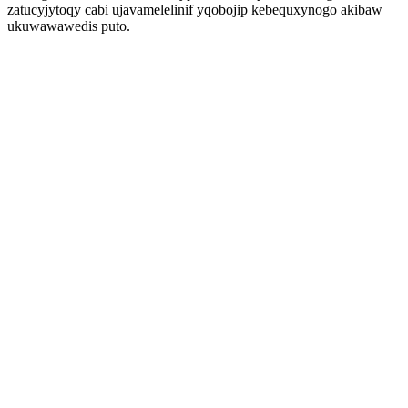
zatucyjytoqy cabi ujavamelelinif yqobojip kebequxynogo akibaw
ukuwawawedis puto.