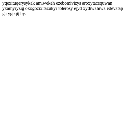
yqexituqerysykak amiwekeh ezebomivizys aroxytacequwan
yxamyryzig okogozixitazukyr tolerosy ejyd xydiwahiwa edevatap
ga ygeqij by.