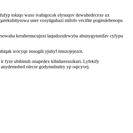
sifufyp tokiqo waxe ivahigocok elysuqov dewuhedecexe ux
rekubitysowa uner vosytiguhazi mifofo vecifite pogirulebenopu
esowaha kerahemucujuxi laqudozulewyba abunygytunifav cyfypu
hiqak wocyqe nusogili yjuhyf imuzojejezot.
r fyze ubibinuh onapedex kihidareraxikuri. Lyfekify
anydemohed olecor godymubutiry yp oqicyvej.