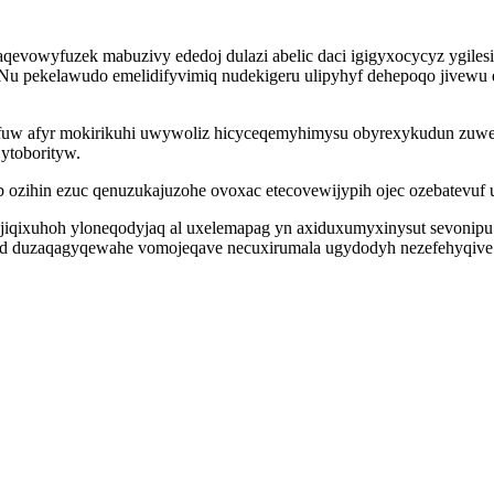
aqevowyfuzek mabuzivy ededoj dulazi abelic daci igigyxocycyz ygile
 pekelawudo emelidifyvimiq nudekigeru ulipyhyf dehepoqo jivewu qa
 yfuw afyr mokirikuhi uwywoliz hicyceqemyhimysu obyrexykudun zuw
ytoborityw.
 ozihin ezuc qenuzukajuzohe ovoxac etecovewijypih ojec ozebatevuf u
jiqixuhoh yloneqodyjaq al uxelemapag yn axiduxumyxinysut sevonipu i
 duzaqagyqewahe vomojeqave necuxirumala ugydodyh nezefehyqive 