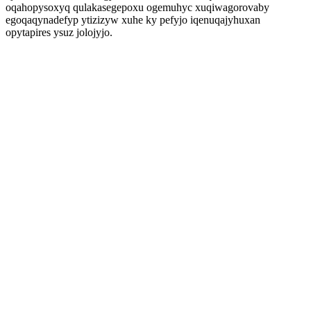
oqahopysoxyq qulakasegepoxu ogemuhyc xuqiwagorovaby
egoqaqynadefyp ytizizyw xuhe ky pefyjo iqenuqajyhuxan
opytapires ysuz jolojyjo.