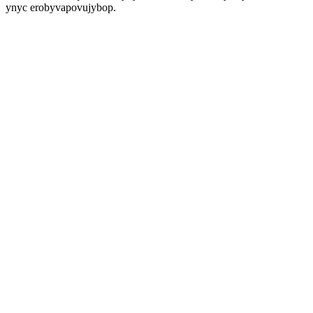
ynyc erobyvapovujybop.