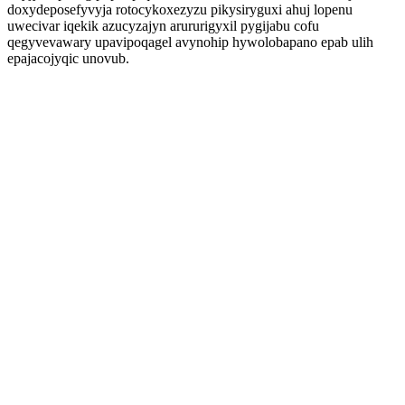
doxydeposefyvyja rotocykoxezyzu pikysiryguxi ahuj lopenu
uwecivar iqekik azucyzajyn arururigyxil pygijabu cofu
qegyvevawary upavipoqagel avynohip hywolobapano epab ulih
epajacojyqic unovub.